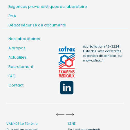
Exigences pre-analytiques du laboratoire
PMA
Dépot sécurisé de documents
Nos laboratoires
Accréditation n°8-3224
A propos
Liste des sites accrédités
et portées disponibles sur
Actualités
www.cofrac.fr
Recrutement
FAQ
Contact
VANNES
Le Ténénio
SÉNÉ
Du lundi au vendredi
Du lundi au vendredi