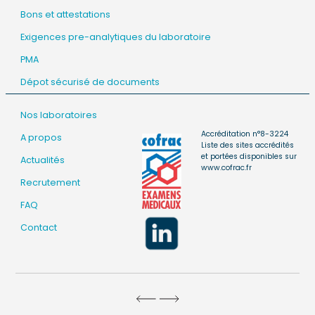
Bons et attestations
Exigences pre-analytiques du laboratoire
PMA
Dépot sécurisé de documents
Nos laboratoires
Accréditation n°8-3224
A propos
Liste des sites accrédités
et portées disponibles sur
Actualités
www.cofrac.fr
Recrutement
FAQ
Contact