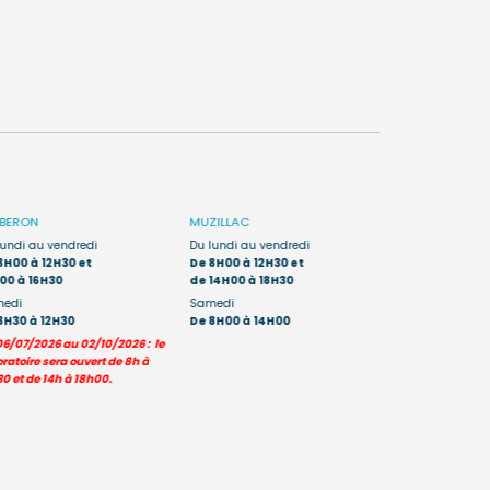
IBERON
MUZILLAC
AURAY
Porte 
lundi au vendredi
Du lundi au vendredi
Du lundi au sa
8H00 à 12H30 et
De 8H00 à 12H30 et
De 7H45 à 12H
00 à 16H30
de 14H00 à 18H30
edi
Samedi
Les prélèvement
8H30 à 12H30
De 8H00 à 14H00
moins de 6 ans s
06/07/2026 au 02/10/2026 : le
uniquement sur le
ratoire sera ouvert de 8h à
0 et de 14h à 18h00.