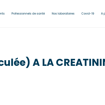
ents
Professionnels de santé
Nos laboratoires
Covid-19
A 
culée) A LA CREATIN