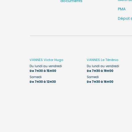
documents
PMA
Dépot 
êne
VANNES
Victor Hugo
VANNES
Le Ténénio
edi :
Du lundi au vendredi
Du lundi au vendredi
De 7H30 à 15H00
De 7H30 à 19H00
, le
Samedi
Samedi
a ouvert de
De 7H30 à 12H30
De 7H30 à 16H00
des enfants de
t réalisés de
ite du Ténénio