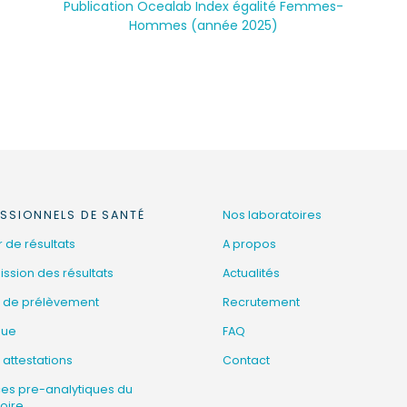
Publication Ocealab Index égalité Femmes-
Hommes (année 2025)
SSIONNELS DE SANTÉ
Nos laboratoires
 de résultats
A propos
ssion des résultats
Actualités
 de prélèvement
Recrutement
que
FAQ
 attestations
Contact
ces pre-analytiques du
oire