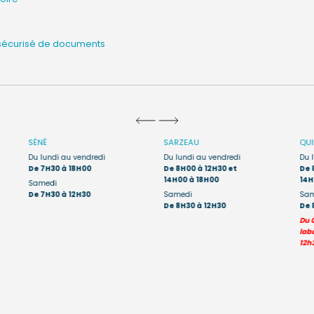
sécurisé de documents
SÉNÉ
SARZEAU
QU
Du lundi au vendredi
Du lundi au vendredi
Du 
De 7H30 à 18H00
De 8H00 à 12H30 et
De 
14H00 à 18H00
14H
Samedi
De 7H30 à 12H30
Samedi
Sam
De 8H30 à 12H30
De 
Du 
labo
12h3