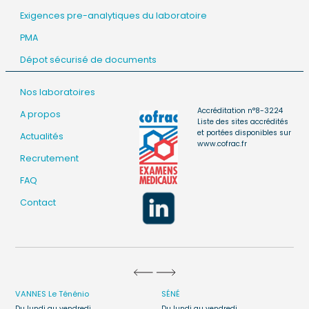
Exigences pre-analytiques du laboratoire
PMA
Dépot sécurisé de documents
Nos laboratoires
Accréditation n°8-3224
A propos
Liste des sites accrédités
et portées disponibles sur
Actualités
www.cofrac.fr
Recrutement
FAQ
Contact
VANNES
Le Ténénio
SÉNÉ
Du lundi au vendredi
Du lundi au vendredi