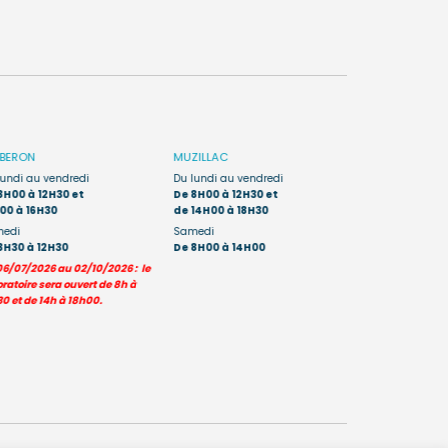
IBERON
MUZILLAC
AURAY
Porte 
lundi au vendredi
Du lundi au vendredi
Du lundi au sa
8H00 à 12H30 et
De 8H00 à 12H30 et
De 7H45 à 12H
00 à 16H30
de 14H00 à 18H30
edi
Samedi
Les prélèvement
8H30 à 12H30
De 8H00 à 14H00
moins de 6 ans s
06/07/2026 au 02/10/2026 : le
uniquement sur le
ratoire sera ouvert de 8h à
0 et de 14h à 18h00.