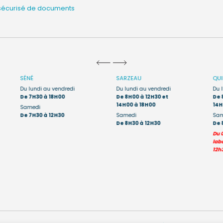
sécurisé de documents
SÉNÉ
SARZEAU
QU
Du lundi au vendredi
Du lundi au vendredi
Du 
De 7H30 à 18H00
De 8H00 à 12H30 et
De 
14H00 à 18H00
14H
Samedi
De 7H30 à 12H30
Samedi
Sam
De 8H30 à 12H30
De 
Du 
labo
12h3