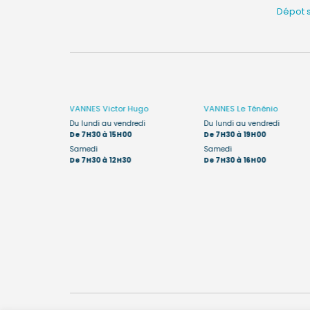
Dépot 
êne
VANNES
Victor Hugo
VANNES
Le Ténénio
edi :
Du lundi au vendredi
Du lundi au vendredi
De 7H30 à 15H00
De 7H30 à 19H00
, le
Samedi
Samedi
a ouvert de
De 7H30 à 12H30
De 7H30 à 16H00
des enfants de
t réalisés de
ite du Ténénio