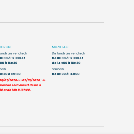
IBERON
MUZILLAC
AURAY
Porte 
lundi au vendredi
Du lundi au vendredi
Du lundi au sa
8H00 à 12H30 et
De 8H00 à 12H30 et
De 7H45 à 12H
00 à 16H30
de 14H00 à 18H30
edi
Samedi
Les prélèvement
8H30 à 12H30
De 8H00 à 14H00
moins de 6 ans s
06/07/2026 au 02/10/2026 : le
uniquement sur le
ratoire sera ouvert de 8h à
0 et de 14h à 18h00.