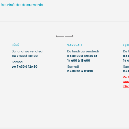
sécurisé de documents
SÉNÉ
SARZEAU
QU
Du lundi au vendredi
Du lundi au vendredi
Du 
De 7H30 à 18H00
De 8H00 à 12H30 et
De 
14H00 à 18H00
14H
Samedi
De 7H30 à 12H30
Samedi
Sam
De 8H30 à 12H30
De 
Du 
labo
12h3