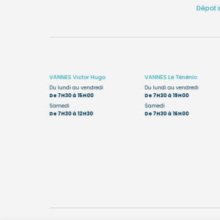
Dépot 
êne
VANNES
Victor Hugo
VANNES
Le Ténénio
edi :
Du lundi au vendredi
Du lundi au vendredi
De 7H30 à 15H00
De 7H30 à 19H00
, le
Samedi
Samedi
a ouvert de
De 7H30 à 12H30
De 7H30 à 16H00
des enfants de
t réalisés de
ite du Ténénio