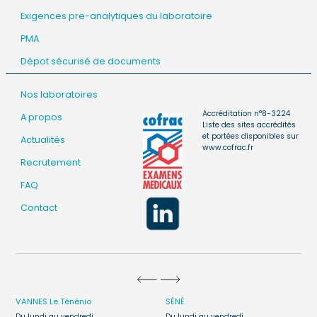
Exigences pre-analytiques du laboratoire
PMA
Dépot sécurisé de documents
Nos laboratoires
Accréditation n°8-3224
A propos
Liste des sites accrédités
et portées disponibles sur
Actualités
www.cofrac.fr
Recrutement
FAQ
Contact
VANNES
Le Ténénio
SÉNÉ
Du lundi au vendredi
Du lundi au vendredi