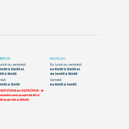
IBERON
MUZILLAC
AURAY
Porte 
lundi au vendredi
Du lundi au vendredi
Du lundi au sa
8H00 à 12H30 et
De 8H00 à 12H30 et
De 7H45 à 12H
00 à 16H30
de 14H00 à 18H30
edi
Samedi
Les prélèvement
8H30 à 12H30
De 8H00 à 14H00
moins de 6 ans s
06/07/2026 au 02/10/2026 : le
uniquement sur le
ratoire sera ouvert de 8h à
0 et de 14h à 18h00.