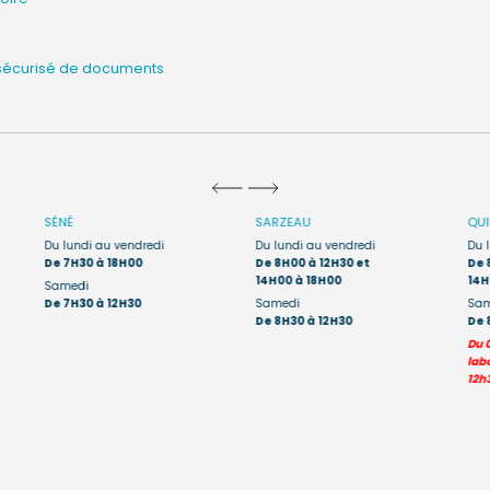
sécurisé de documents
SÉNÉ
SARZEAU
QU
Du lundi au vendredi
Du lundi au vendredi
Du 
De 7H30 à 18H00
De 8H00 à 12H30 et
De 
14H00 à 18H00
14H
Samedi
De 7H30 à 12H30
Samedi
Sam
De 8H30 à 12H30
De 
Du 
labo
12h3