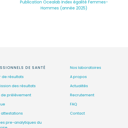
Publication Ocealab Index égalité Femmes-
Hommes (année 2025)
SSIONNELS DE SANTÉ
Nos laboratoires
 de résultats
A propos
ssion des résultats
Actualités
 de prélèvement
Recrutement
que
FAQ
 attestations
Contact
ces pre-analytiques du
oire