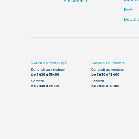
documents
PMA
Dépot 
êne
VANNES
Victor Hugo
VANNES
Le Ténénio
edi :
Du lundi au vendredi
Du lundi au vendredi
De 7H30 à 15H00
De 7H30 à 19H00
, le
Samedi
Samedi
a ouvert de
De 7H30 à 12H30
De 7H30 à 16H00
des enfants de
t réalisés de
ite du Ténénio